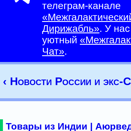
телеграм-канале
«Межгалактически
Дирижабль»
. У на
уютный
«Межгалак
Чат»
.
‹ Новости России и экс
Товары из Индии | Аюрвед