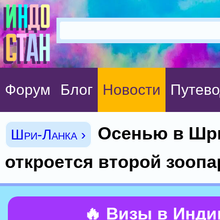
Форум
Блог
Новости
Путево
Осенью в Шр
Шри-Ланка ›
откроется второй зоопа
🔥 Визы в Инд