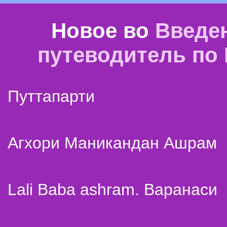
Новое во
Введе
путеводитель по
Путтапарти
Агхори Маникандан Ашрам
Lali Baba ashram. Варанаси