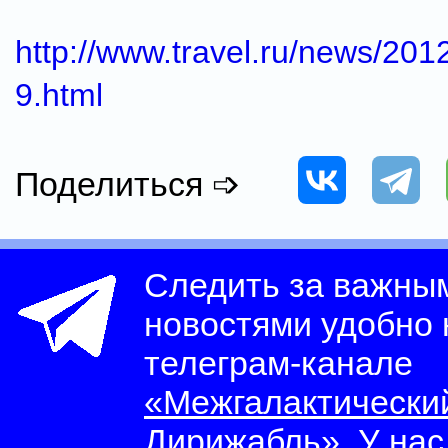
http://www.travel.ru/news/20
9.html
Поделиться ➩
Следить за важны
новостями удобно
телеграм-канале
«Межгалактически
Дирижабль»
. У на