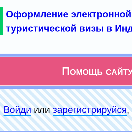
Оформление электронной
туристической визы в Ин
Помощь сайт
Войди
или
зарeгиcтpируйся
,