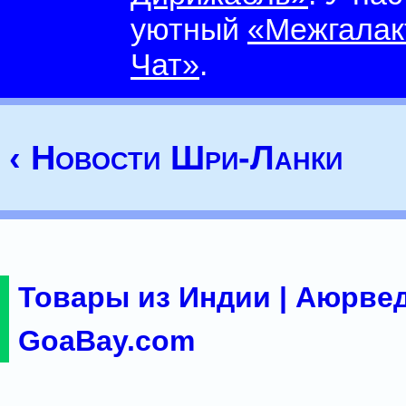
уютный
«Межгалак
Чат»
.
‹ Новости Шри-Ланки
Товары из Индии | Аюрвед
GoaBay.com