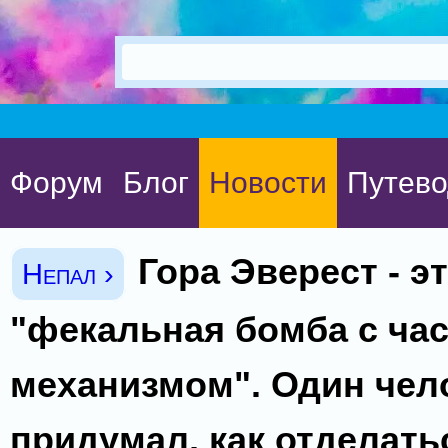
Форум
Блог
Новости
Путево
Гора Эверест - э
Непал ›
"фекальная бомба с ча
механизмом". Один чел
придумал, как отделатьс