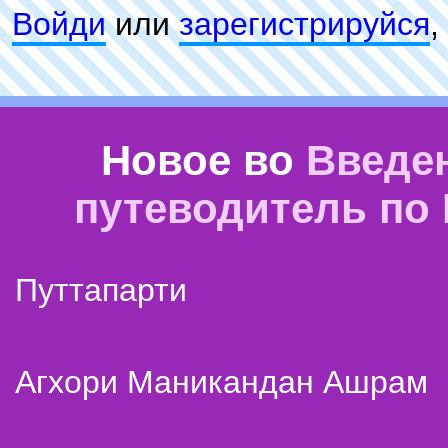
Войди
или
зарeгиcтpируйся
,
Новое во
Введе
путеводитель по
Путтапарти
Агхори Маникандан Ашрам