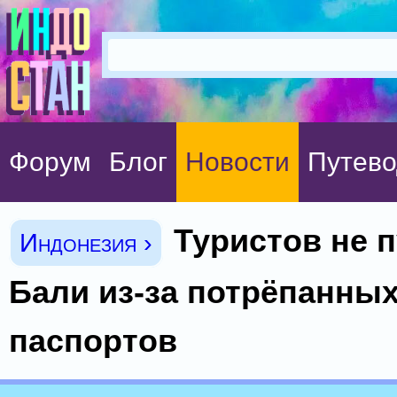
Форум
Блог
Новости
Путево
Туристов не 
Индонезия ›
Бали из-за потрёпанны
паспортов