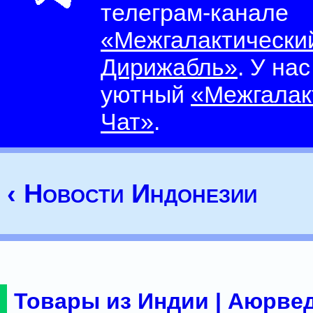
телеграм-канале
«Межгалактически
Дирижабль»
. У на
уютный
«Межгалак
Чат»
.
‹ Новости Индонезии
Товары из Индии | Аюрвед