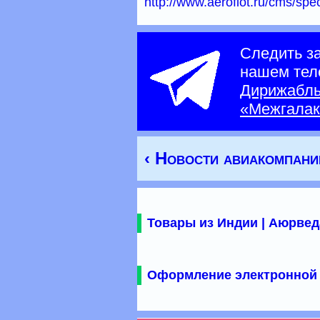
http://www.aeroflot.ru/cms/sp
Следить з
нашем тел
Дирижабл
«Межгалак
‹ Новости авиакомпани
Товары из Индии | Аюрвед
Оформление электронной 