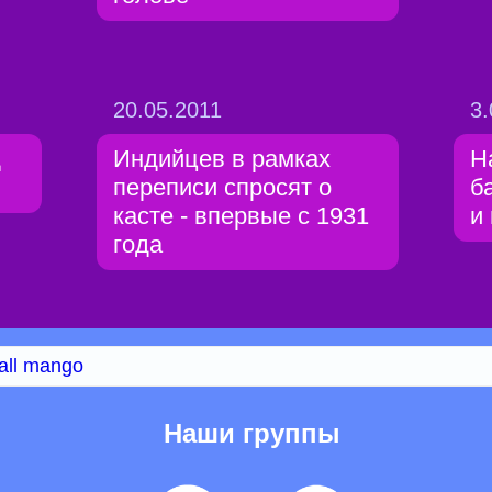
20.05.2011
3.
д
Индийцев в рамках
Н
переписи спросят о
б
касте - впервые с 1931
и
года
all mango
Наши группы