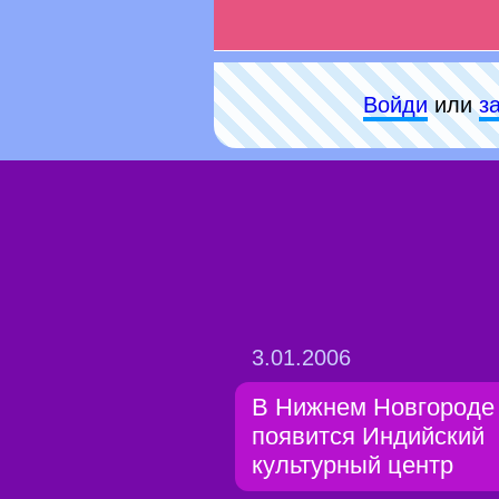
Войди
или
з
3.01.2006
В Нижнем Новгороде
появится Индийский
культурный центр