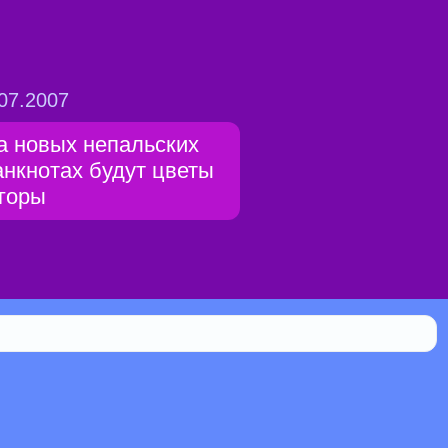
07.2007
а новых непальских
анкнотах будут цветы
 горы