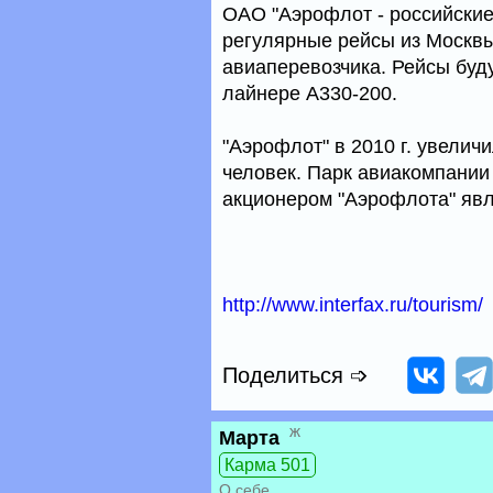
ОАО "Аэрофлот - российские
регулярные рейсы из Москвы
авиаперевозчика. Рейсы буду
лайнере А330-200.
"Аэрофлот" в 2010 г. увелич
человек. Парк авиакомпании
акционером "Аэрофлота" явля
http://www.interfax.ru/tourism/
Поделиться ➩
ж
Марта
Карма 501
О себе