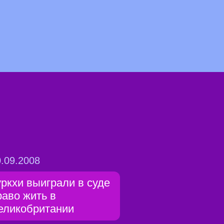
.09.2008
уркхи выиграли в суде
раво жить в
еликобритании