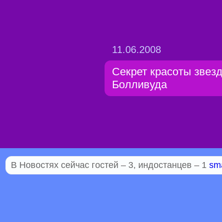
11.06.2008
Секрет красоты звез
Болливуда
В Новостях сейчас гостей – 3, индостанцев – 1
sm