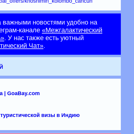
ecial_offers/khoshimin_kolombo_cancun
а важными новостями удобно на
еграм-канале
«Межгалактический
ь»
. У нас также есть уютный
тический Чат»
.
й
а | GoaBay.com
туристической визы в Индию