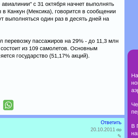
 авиалинии" с 31 октября начнет выполнять
 в Канкун (Мексика), говорится в сообщении
т выполняться один раз в десять дней на
ил перевозку пассажиров на 29% - до 11,3 млн
 состоит из 109 самолетов. Основным
ется государство (51,17% акций).
На
но
аэ
Че
пе
Ответить
В 
20.10.2011
на
✎