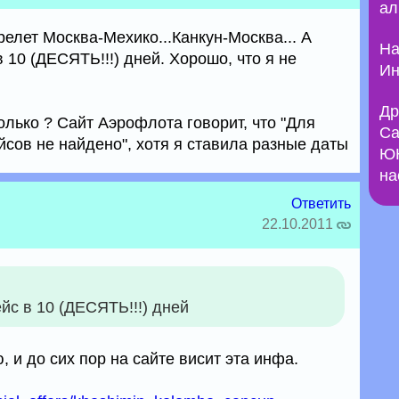
ал
елет Москва-Мехико...Канкун-Москва... А
На
 10 (ДЕСЯТЬ!!!) дней. Хорошо, что я не
Ин
Др
олько ? Сайт Аэрофлота говорит, что "Для
Са
сов не найдено", хотя я ставила разные даты
ЮН
на
Ответить
22.10.2011
йс в 10 (ДЕСЯТЬ!!!) дней
, и до сих пор на сайте висит эта инфа.