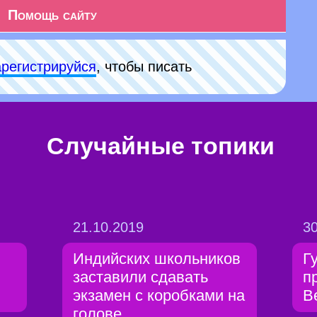
Помощь сайту
арeгиcтpируйся
, чтобы писать
Случайные топики
21.10.2019
30
Индийских школьников
Г
заставили сдавать
п
экзамен с коробками на
В
голове