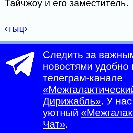
Тайчжоу и его заместитель.
‹тыц›
Следить за важны
новостями удобно
телеграм-канале
«Межгалактически
Дирижабль»
. У на
уютный
«Межгалак
Чат»
.