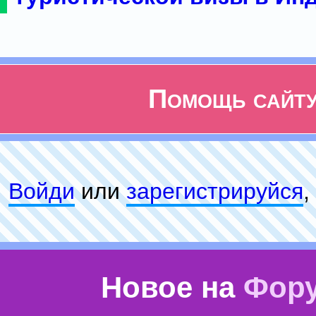
Помощь сайт
Войди
или
зарeгиcтpируйся
,
Новое на
Фор