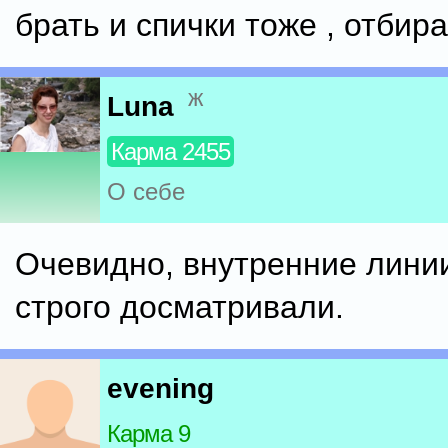
брать и спички тоже , отбираю
ж
Luna
Карма 2455
О себе
Очевидно, внутренние лини
строго досматривали.
evening
Карма 9