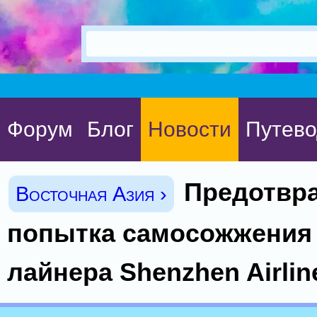
Форум
Блог
Новости
Путево
Предотвр
Восточная Азия ›
попытка самосожжения 
лайнера Shenzhen Airlin