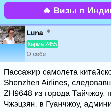
🔥 Визы в Инд
ж
Luna
Карма 2455
О себе
Пассажир самолета китайск
Shenzhen Airlines, следовав
ZH9648 из города Тайчжоу, 
Чжэцзян, в Гуанчжоу, админ