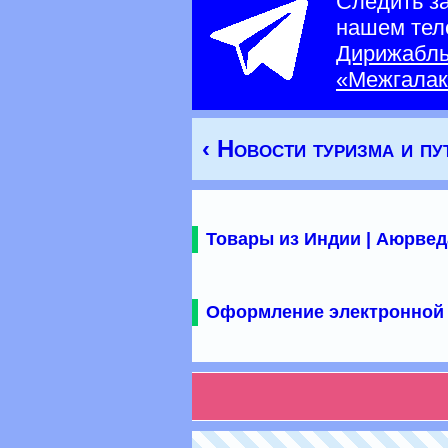
Следить з
нашем тел
Дирижабл
«Межгалак
‹ Новости туризма и п
Товары из Индии | Аюрвед
Оформление электронной 