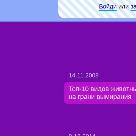
Войди
или
з
14.11.2008
Топ-10 видов животн
на грани вымирания