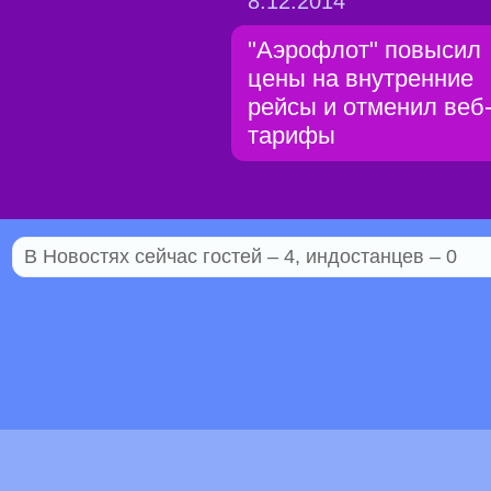
8.12.2014
"Аэрофлот" повысил
цены на внутренние
рейсы и отменил веб
тарифы
В Новостях сейчас гостей – 4, индостанцев – 0