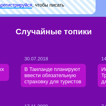
арeгиcтpируйся
, чтобы писать
Случайные топики
30.07.2018
14
ых
В Таиланде планируют
И
ввести обязательную
Т
страховку для туристов
д