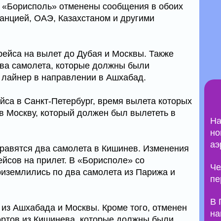
 «Борисполь» отменены сообщения в обоих
анцией, ОАЭ, Казахстаном и другими
ейса на вылет до Дубая и Москвы. Также
два самолета, которые должны были
н лайнер в направлении в Ашхабад.
йса в Санкт-Петербург, время вылета которых
с в Москву, который должен был вылететь в
На
но
аэ
тправятся два самолета в Кишинев. Изменения
ейсов на прилет. В «Борисполе» со
Че
риземлились по два самолета из Парижа и
пе
В 
из Ашхабада и Москвы. Кроме того, отменен
на
ортов из Кишинева, которые должны были