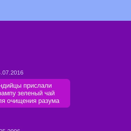
.07.2016
ндийцы прислали
рампу зеленый чай
ля очищения разума