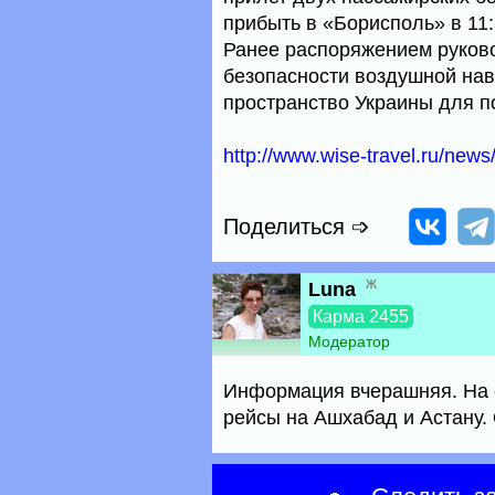
прибыть в «Борисполь» в 11:
Ранее распоряжением руково
безопасности воздушной нав
пространство Украины для п
http://www.wise-travel.ru/news
Поделиться ➩
ж
Luna
Карма 2455
Модератор
Информация вчерашняя. На с
рейсы на Ашхабад и Астану. 