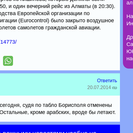
ал
50, и один вечерний рейс из Алматы (в 20:30).
дства Европейской организации по
На
игации (Eurocontrol) было закрыто воздушное
Ин
олетов самолетов гражданской авиации.
Др
/14773/
Са
ЮН
на
Ответить
20.07.2014
егодня, судя по табло Борисполя отменены
Остальные, кроме арабских, вроде бы летают.