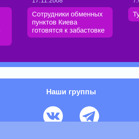
17.11.2008
7.
Сотрудники обменных
Т
пунктов Киева
-
готовятся к забастовке
Наши группы