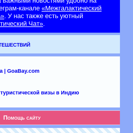
а важными новостями удобно на
еграм-канале
«Межгалактический
ь»
. У нас также есть уютный
тический Чат»
.
утешествий
а | GoaBay.com
туристической визы в Индию
Помощь сайту