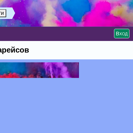
Вход
арейсов