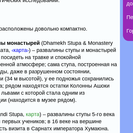
огических исследований.
до
Пе
 расположены довольно компактно.
Го
ины монастырей
(Dhamekh Stupa & Monastery
ката,
‹карта›
) – развалины ступы и монастырей
 посидеть на травке и спокойной
енной атмосфере; сама ступа, построенная на
ды, даже в разрушенном состоянии,
и (34 м высотой), у ее подножья сохранились
а; рядом находятся остатки Колонны Ашоки
 4 львами с которой стала одним из
и (находится в музее рядом).
ndi Stupa,
карта
) – развалины ступы 5-го века
л первых учеников; в 16 веке на вершине
сть визита в Сарнатх императора Хумаюна.