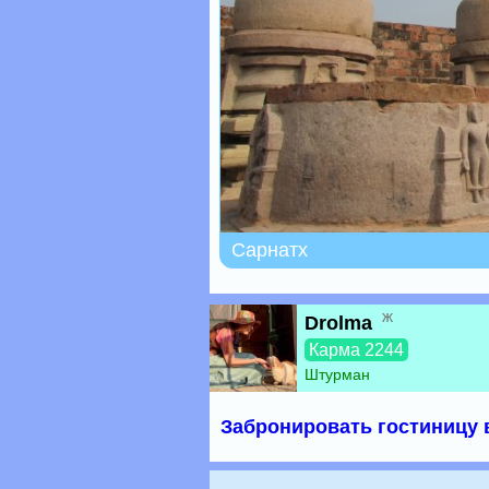
Сарнатх
ж
Drolma
Карма 2244
Штурман
Забронировать гостиницу 