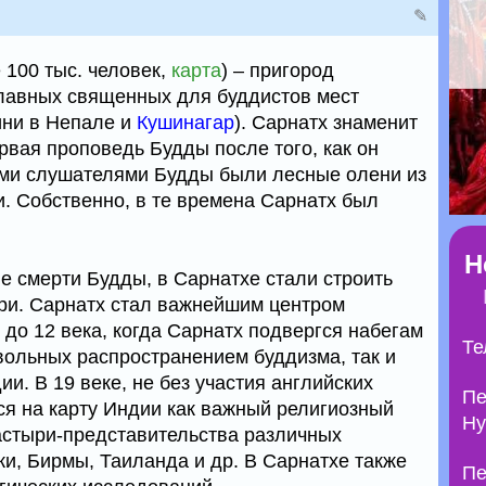
✎
 100 тыс. человек,
карта
) – пригород
 главных священных для буддистов мест
ини в Непале и
Кушинагар
). Сарнатх знаменит
ервая проповедь Будды после того, как он
ыми слушателями Будды были лесные олени из
. Собственно, в те времена Сарнатх был
Н
е смерти Будды, в Сарнатхе стали строить
ри. Сарнатх стал важнейшим центром
до 12 века, когда Сарнатх подвергся набегам
Те
вольных распространением буддизма, так и
и. В 19 веке, не без участия английских
Пе
ся на карту Индии как важный религиозный
Ну
астыри-представительства различных
ки, Бирмы, Таиланда и др. В Сарнатхе также
Пе