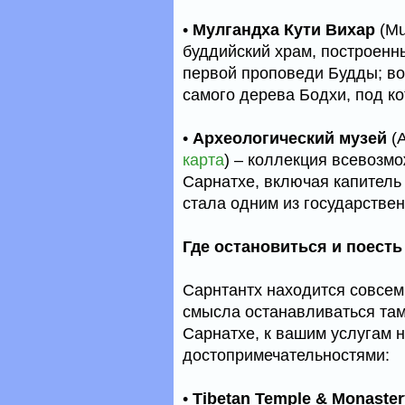
•
Мулгандха Кути Вихар
(Mu
буддийский храм, построенны
первой проповеди Будды; во
самого дерева Бодхи, под к
•
Археологический музей
(A
карта
) – коллекция всевозм
Сарнатхе, включая капитель
стала одним из государствен
Где остановиться и поесть
Сарнтантх находится совсем
смысла останавливаться там
Сарнатхе, к вашим услугам 
достопримечательностями:
•
Tibetan Temple & Monaster