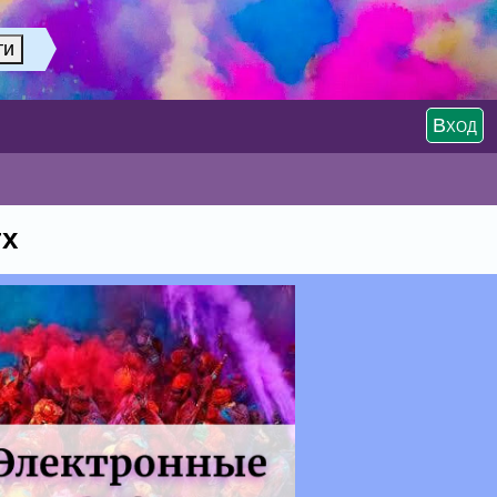
Вход
тх