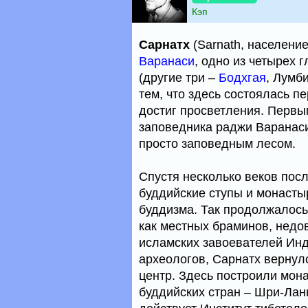
Кэп
Сарнатх
(Sarnath, население
Варанаси
, одно из четырех
(другие три –
Бодхгая
, Лумб
тем, что здесь состоялась п
достиг просветления. Перв
заповедника раджи Варанаси
просто заповедным лесом.
Спустя несколько веков посл
буддийские ступы и монасты
буддизма. Так продолжалось 
как местных браминов, недо
исламских завоевателей Инди
археологов, Сарнатх вернул
центр. Здесь построили мон
буддийских стран – Шри-Лан