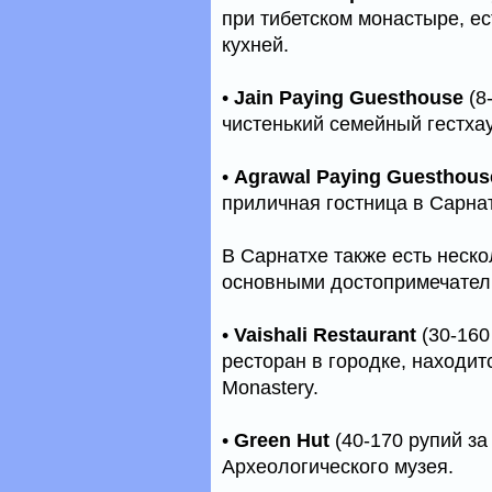
при тибетском монастыре, ес
кухней.
•
Jain Paying Guesthouse
(8
чистенький семейный гестхау
•
Agrawal Paying Guesthous
приличная гостница в Сарнат
В Сарнатхе также есть неск
основными достопримечател
•
Vaishali Restaurant
(30-160
ресторан в городке, находит
Monastery.
•
Green Hut
(40-170 рупий з
Археологического музея.