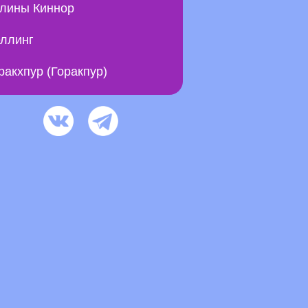
лины Киннор
ллинг
ракхпур (Горакпур)