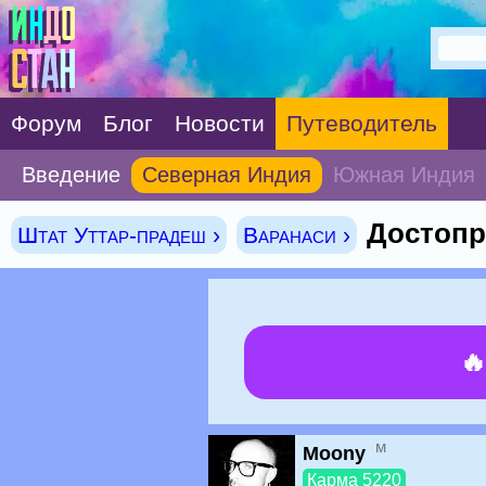
Форум
Блог
Новости
Путеводитель
Введение
Северная Индия
Южная Индия
Достопр
Штат Уттар-прадеш ›
Варанаси ›

м
Moony
Карма 5220