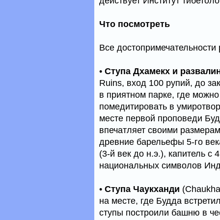
действует Институт тибетол
Что посмотреть
Все достопримечательности
•
Ступа Дхамекх и развал
Ruins, вход 100 рупий, до за
в приятном парке, где можно
помедитировать в умиротвор
месте первой проповеди Буд
впечатляет своими размерам
древние барельефы 5-го век
(3-й век до н.э.), капитель с
национальных символов Инди
•
Ступа Чаукханди
(Chaukha
на месте, где Будда встрети
ступы построили башню в че