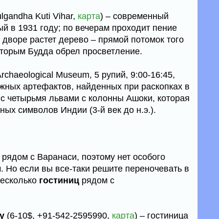
lgandha Kuti Vihar,
карта
) – современный
й в 1931 году; по вечерам проходит пение
 дворе растет дерево – прямой потомок того
оторым Будда обрел просветление.
rchaeological Museum, 5 рупий, 9:00-16:45,
ожных артефактов, найденных при раскопках в
 с четырьмя львами с колонны Ашоки, которая
ных символов Индии (3-й век до н.э.).
 рядом с Варанаси, поэтому нет особого
. Но если вы все-таки решите переночевать в
несколько
гостиниц
рядом с
y
(6-10$, +91-542-2595990,
карта
) – гостиница