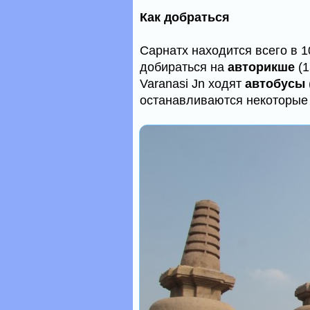
Как добраться
Сарнатх находится всего в 1
добираться на
авторикше
(1
Varanasi Jn ходят
автобусы
останавливаются некоторы