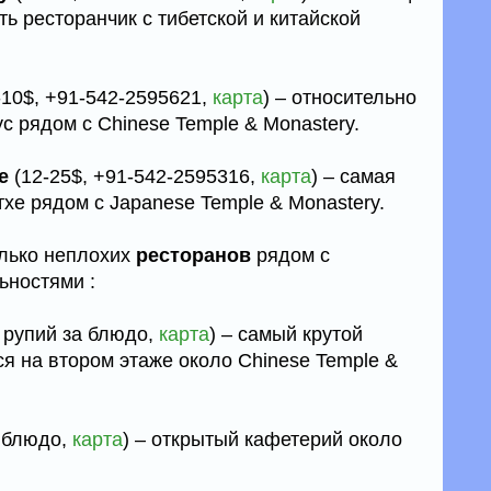
ть ресторанчик с тибетской и китайской
-10$, +91-542-2595621,
карта
) – относительно
с рядом с Chinese Temple & Monastery.
e
(12-25$, +91-542-2595316,
карта
) – самая
хе рядом с Japanese Temple & Monastery.
олько неплохих
ресторанов
рядом с
ьностями :
 рупий за блюдо,
карта
) – самый крутой
ся на втором этаже около Chinese Temple &
а блюдо,
карта
) – открытый кафетерий около