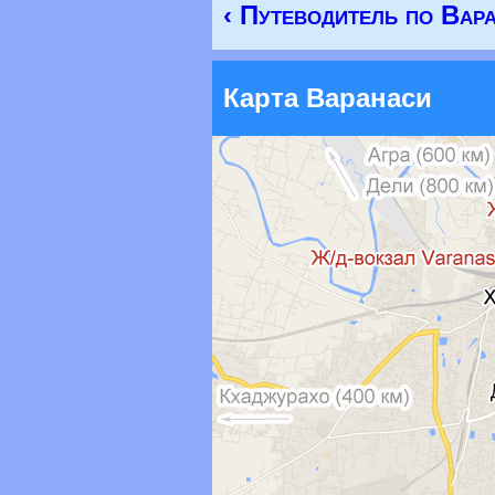
‹ Путеводитель по Вар
Карта Варанаси