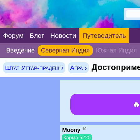
Форум
Блог
Новости
Путеводитель
Введение
Северная Индия
Южная Индия
Достоприме
Штат Уттар-прадеш ›
Агра ›

м
Moony
Карма 5220