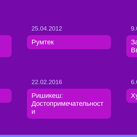
25.04.2012
9.
Румтек
З
В
22.02.2016
6.
Ришикеш:
Х
Достопримечательност
и