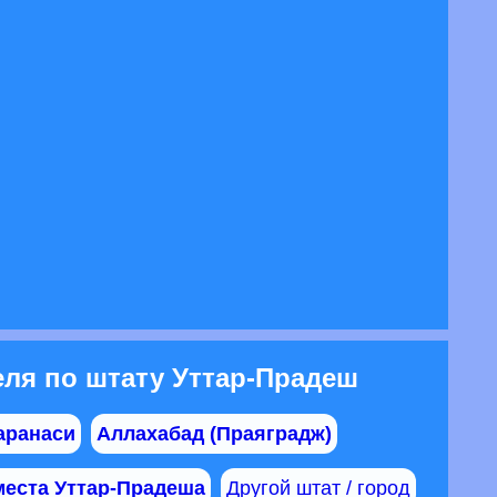
ля по штату Уттар-Прадеш
аранаси
Аллахабад (Праяградж)
места Уттар-Прадеша
Другой штат / город