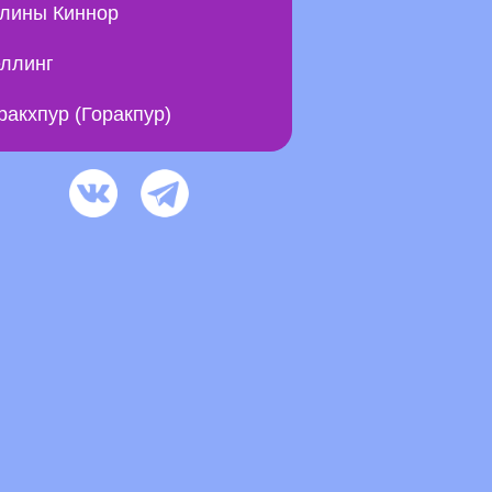
лины Киннор
ллинг
ракхпур (Горакпур)