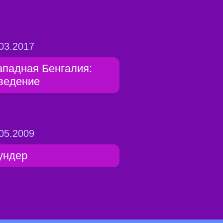
03.2017
ападная Бенгалия:
ведение
05.2009
ундер