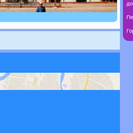
до
Пе
Го