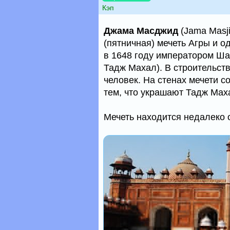
Кэп
Джама Масджид
(Jama Masji
(пятничная) мечеть Агры и о
в 1648 году императором Ша
Тадж Махал). В строительств
человек. На стенах мечети 
тем, что украшают Тадж Мах
Мечеть находится недалеко 