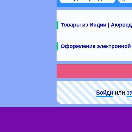
Товары из Индии | Аюрвед
Оформление электронной 
Войди
или
з