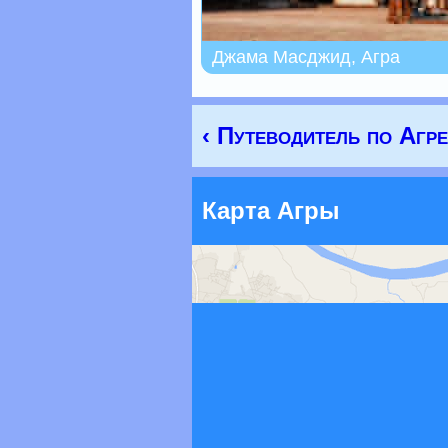
Джама Масджид, Агра
‹ Путеводитель по Агре
Карта Агры