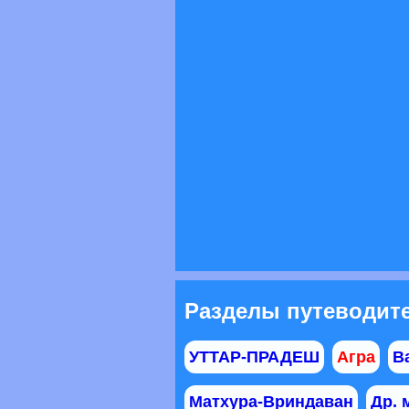
Разделы путеводите
УТТАР-ПРАДЕШ
Агра
В
Матхура-Вриндаван
Др. 