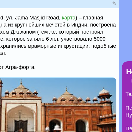
✎
d, ул. Jama Masjid Road,
карта
) – главная
дна из крупнейших мечетей в Индии, построена
хом Джаханом (тем же, который построил
е, которое заняло 6 лет, участвовало 5000
сохранились мраморные инкрустации, подобные
ал.
от Агра-форта.
Н
Те
Пе
Ну
Пе