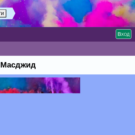
Вход
 Масджид