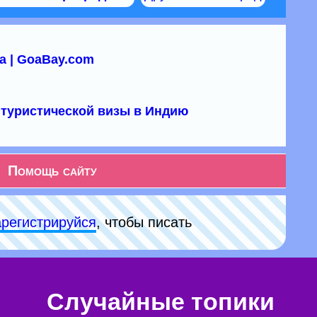
а | GoaBay.com
туристической визы в Индию
Помощь сайту
арeгиcтpируйся
, чтобы писать
Случайные топики