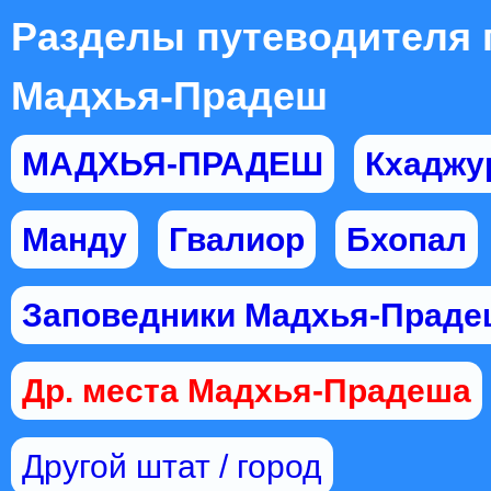
Разделы путеводителя 
Мадхья-Прадеш
МАДХЬЯ-ПРАДЕШ
Кхаджу
Манду
Гвалиор
Бхопал
Заповедники Мадхья-Праде
Др. места Мадхья-Прадеша
Другой штат / город