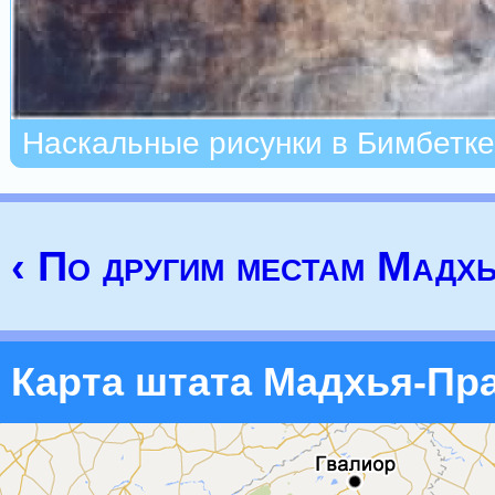
Наскальные рисунки в Бимбетке
‹ По другим местам Мадх
Карта штата Мадхья-Пр