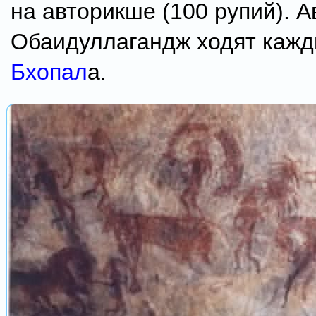
на авторикше (100 рупий). А
Обаидуллагандж ходят кажд
Бхопал
а.