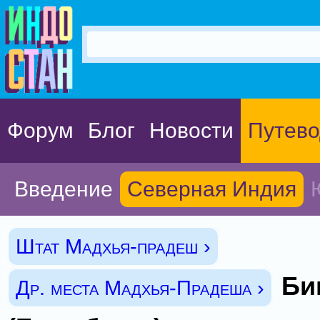
Форум
Блог
Новости
Путево
Введение
Северная Индия
Штат Мадхья-прадеш ›
Би
Др. места Мадхья-Прадеша ›