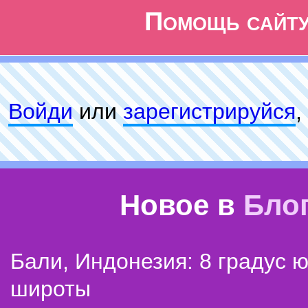
Помощь сайт
Войди
или
зарeгиcтpируйся
,
Новое в
Бло
Бали, Индонезия: 8 градус 
широты