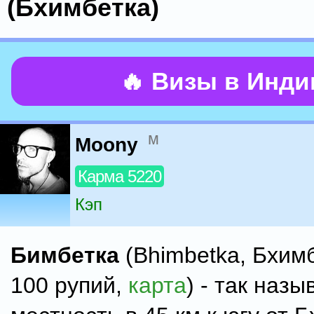
(Бхимбетка)
🔥 Визы в Инд
м
Moony
Карма 5220
Кэп
Бимбетка
(Bhimbetka, Бхимб
100 рупий,
карта
) - так назы