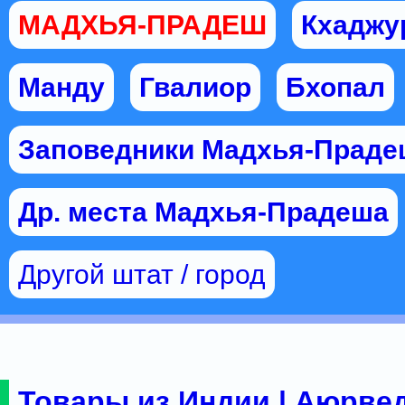
МАДХЬЯ-ПРАДЕШ
Кхаджу
Манду
Гвалиор
Бхопал
Заповедники Мадхья-Праде
Др. места Мадхья-Прадеша
Другой штат / город
Товары из Индии | Аюрвед