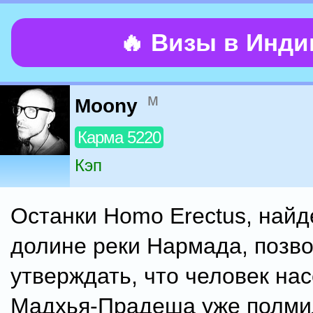
🔥 Визы в Инд
м
Moony
Карма 5220
Кэп
Останки Homo Erectus, найд
долине реки Нармада, позв
утверждать, что человек на
Мадхья-Прадеша уже полмил