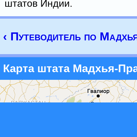
штатов Индии.
‹ Путеводитель по Мадхь
Карта штата Мадхья-Пр