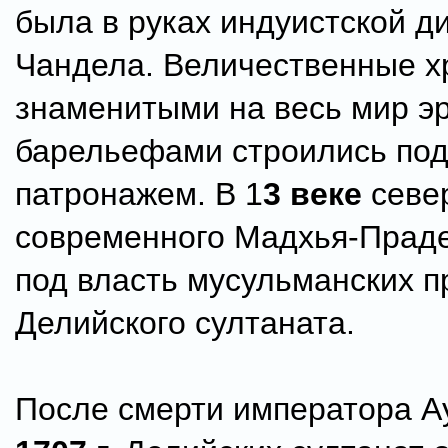
была в руках индуистской д
Чандела. Величественные х
знаменитыми на весь мир э
барельефами строились под
патронажем. В 1
3 веке
севе
современного Мадхья-Прад
под власть мусульманских 
Делийского султаната.
После смерти императора А