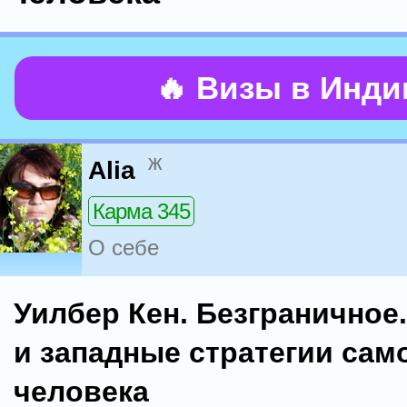
🔥 Визы в Инд
ж
Alia
Карма 345
О себе
Уилбер Кен. Безграничное
и западные стратегии сам
человека