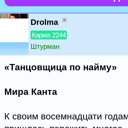
ж
Drolma
Карма 2244
Штурман
«Танцовщица по найму»
Мира Канта
К своим восемнадцати года