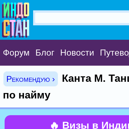
Форум
Блог
Новости
Путево
Канта М. Та
Рекомендую ›
по найму
🔥 Визы в Инд