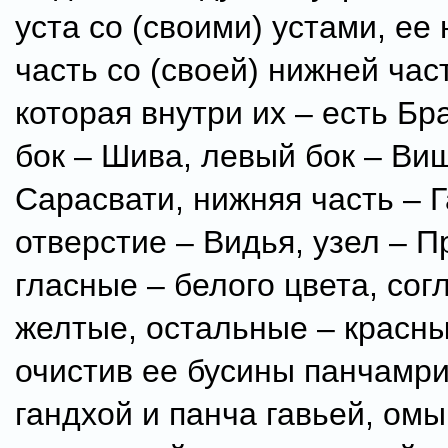
уста со (своими) устами, е
часть со (своей) нижней час
которая внутри их – есть Б
бок – Шива, левый бок – Виш
Сарасвати, нижняя часть – Г
отверстие – Видья, узел – П
гласные – белого цвета, сог
желтые, остальные – красны
очистив ее бусины панчамри
гандхой и панча гавьей, омы