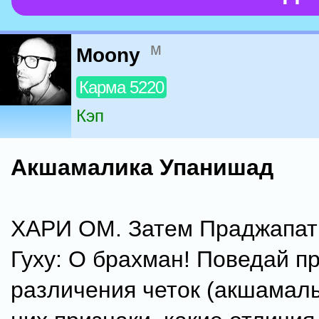
м
Moony
Карма 5220
Кэп
Акшамалика Упанишад
ХАРИ ОМ. Затем Праджапат
Гуху: О брахман! Поведай п
различения четок (акшамалы