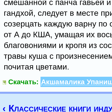
смешанной с панча гавьей и
гандхой, следует в месте пр
созерцать каждую варну по 
от А до КША, умащая их во
благовониями и кропя из со
травы куша с произнесением
почитая цветами.
Скачать:
Акшамалика Упани
‹ Классические книги инд