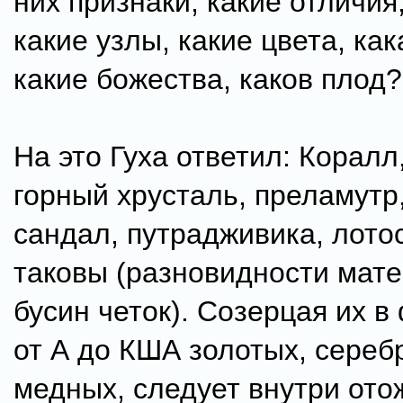
них признаки, какие отличия,
какие узлы, какие цвета, как
какие божества, каков плод?
На это Гуха ответил: Коралл
горный хрусталь, преламутр
сандал, путрадживика, лото
таковы (разновидности мат
бусин четок). Созерцая их в
от А до КША золотых, сереб
медных, следует внутри ото