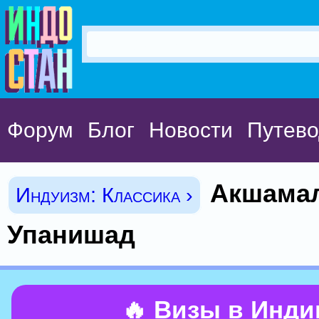
Форум
Блог
Новости
Путево
Акшама
Индуизм: Классика ›
Упанишад
🔥 Визы в Инд