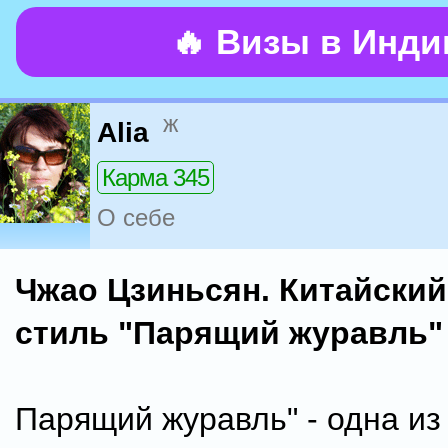
🔥 Визы в Инд
ж
Alia
Карма 345
О себе
Чжао Цзиньсян. Китайский 
стиль "Парящий журавль"
Парящий журавль" - одна из