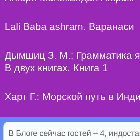
Lali Baba ashram. Варанаси
Дымшиц З. М.: Грамматика я
В двух книгах. Книга 1
Харт Г.: Морской путь в Инд
В Блоге сейчас гостей – 4, индоста