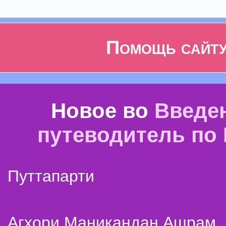
Помощь сайт
Новое во
Введе
путеводитель по
Путтапарти
Агхори Маникандан Ашрам