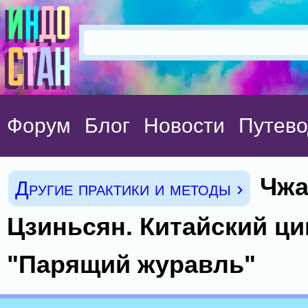
Форум
Блог
Новости
Путево
Чжа
Другие практики и методы ›
Цзиньсян. Китайский циг
"Парящий журавль"