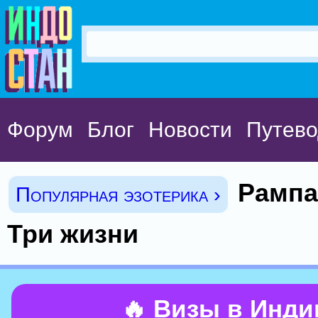
Форум
Блог
Новости
Путево
Рампа
Популярная эзотерика ›
Три жизни
🔥 Визы в Инд