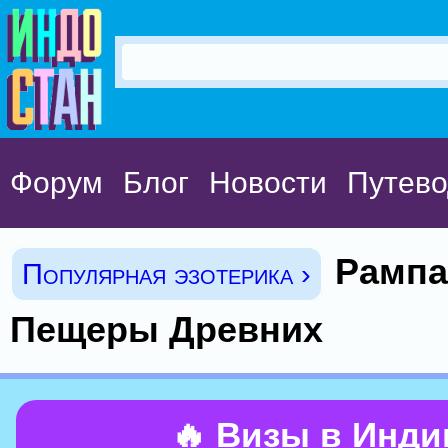
Форум
Блог
Новости
Путево
Рампа
Популярная эзотерика ›
Пещеры Древних
🔥 Визы в Инд