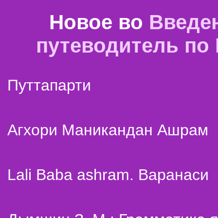
Новое во
Введе
путеводитель по
Путтапарти
Агхори Маникандан Ашрам
Lali Baba ashram. Варанаси