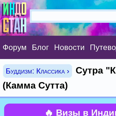
Форум
Блог
Новости
Путево
Сутра "
Буддизм: Классика ›
(Камма Сутта)
🔥 Визы в Инд