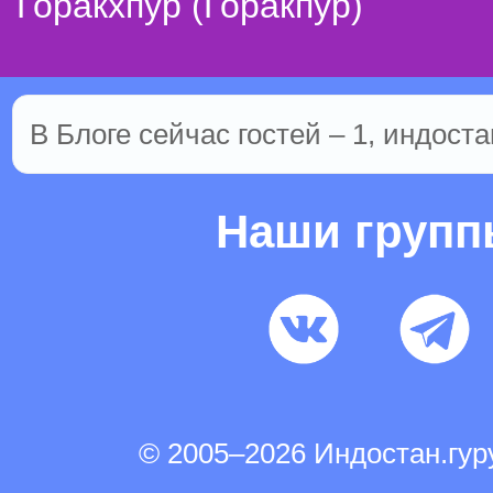
Горакхпур (Горакпур)
В Блоге сейчас гостей – 1, индоста
Наши груп
© 2005–2026 Индостан.гу