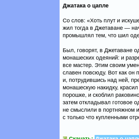
Джатака о цапле
Со слов: «Хоть плут и искуш
жил тогда в Джетаване — нач
промышлял тем, что шил од
Был, говорят, в Джетаване о
монашеских одеяний: и разре
все мастер. Этим своим уме
славен повсюду. Вот как он
и, потрудившись над ней, п
монашескую накидку, красил
порошке, и скоблил раковино
затем откладывал готовое од
не смыслили в портняжном и
с только что купленными отр
Скачать:
Джатака о цапл