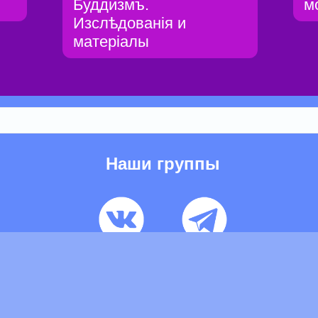
Буддизмъ.
м
Изслѣдованія и
матеріалы
Наши группы
ьзовательское соглашение
Pеклaма
Контакты