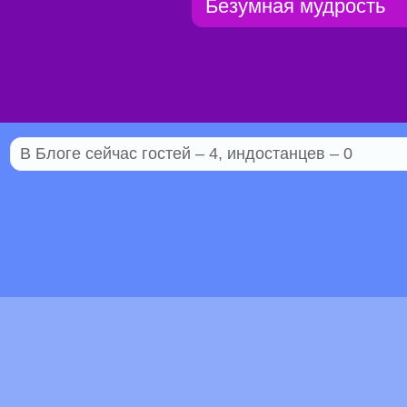
Безумная мудрость
В Блоге сейчас гостей – 4, индостанцев – 0
© 2005–2026 Индостан.гуру
18+
Пол