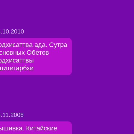
.10.2010
одхисаттва ада. Сутра
сновных Обетов
одхисаттвы
шитигарбхи
.11.2008
ышивка. Китайские