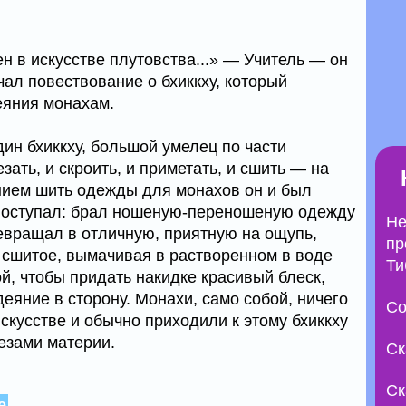
ен в искусстве плутовства...» — Учитель — он
ал повествование о бхиккху, который
еяния монахам.
дин бхиккху, большой умелец по части
зать, и скроить, и приметать, и сшить — на
нием шить одежды для монахов он и был
 поступал: брал ношеную-переношеную одежду
Не
ревращал в отличную, приятную на ощупь,
пр
 сшитое, вымачивая в растворенном в воде
Ти
й, чтобы придать накидке красивый блеск,
еяние в сторону. Монахи, само собой, ничего
Со
скусстве и обычно приходили к этому бхиккху
езами материи.
Ск
Ск
е