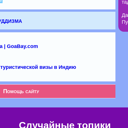
та
Да
уддизма
Пу
а | GoaBay.com
туристической визы в Индию
Помощь сайту
Случайные топики