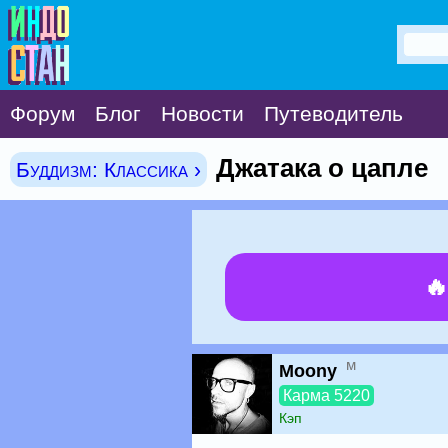
Форум
Блог
Новости
Путеводитель
Джатака о цапле
Буддизм: Классика ›

м
Moony
Карма 5220
Кэп