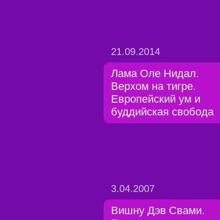
21.09.2014
Лама Оле Нидал.
Верхом на тигре.
Европейский ум и
буддийская свобода
3.04.2007
Вишну Дэв Свами.