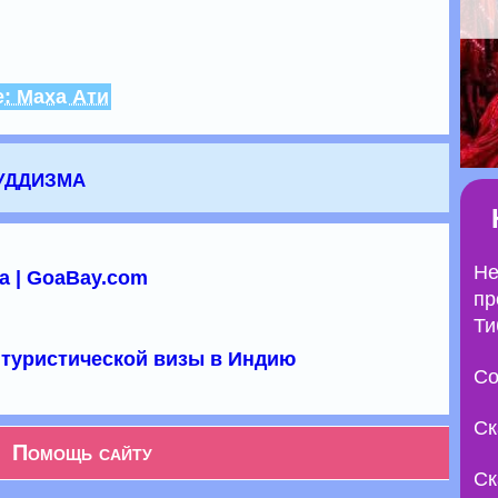
: Маха Ати
уддизма
Не
а | GoaBay.com
пр
Ти
туристической визы в Индию
Со
Ск
Помощь сайту
Ск