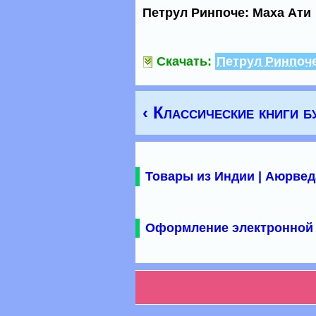
Петрул Ринпоче: Маха Ати
Скачать:
Петрул Ринпоче
‹ Классические книги б
Товары из Индии | Аюрвед
Оформление электронной 