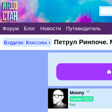
Форум
Блог
Новости
Путеводитель
Петрул Ринпоче. 
Буддизм: Классика ›

м
Moony
Карма 5220
Кэп