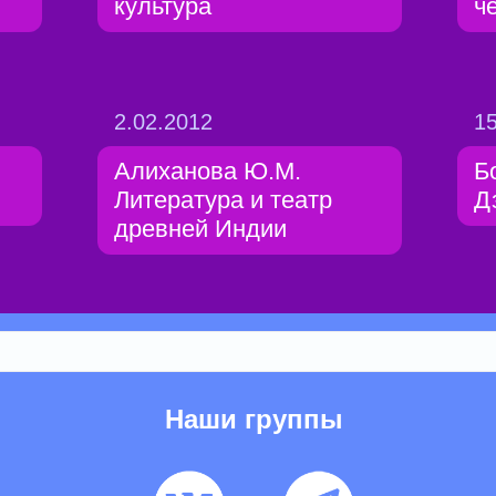
культура
ч
2.02.2012
15
Алиханова Ю.М.
Б
Литература и театр
Д
древней Индии
Наши группы