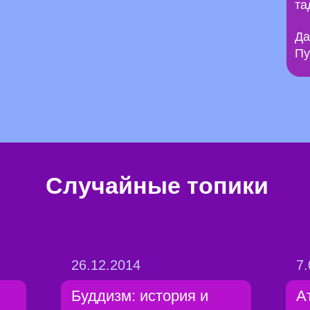
та
Да
Пу
Случайные топики
26.12.2014
7.
Буддизм: история и
А