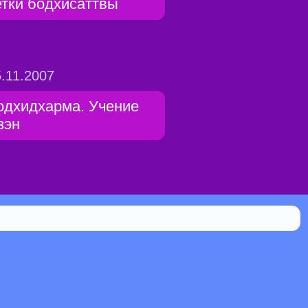
етки бодхисаттвы
.11.2007
одхидхарма. Учение
зэн