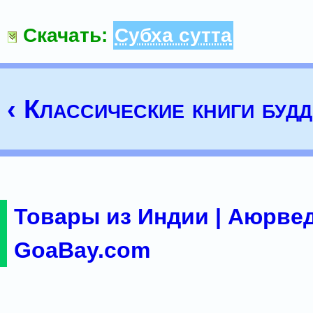
Скачать:
Субха сутта
‹ Классические книги буд
Товары из Индии | Аюрвед
GoaBay.com