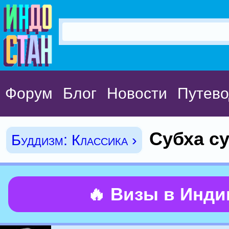
Форум
Блог
Новости
Путево
Субха су
Буддизм: Классика ›
🔥 Визы в Инд