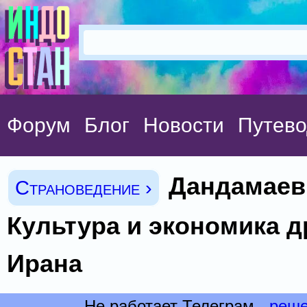
Форум
Блог
Новости
Путево
Дандамаев 
Страноведение ›
Культура и экономика д
Ирана
Не работает Телеграм -
реше