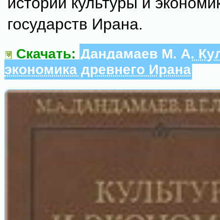
истории культуры и экономи
государств Ирана.
Скачать:
Дандамаев М. А. Ку
экономика древнего Ирана