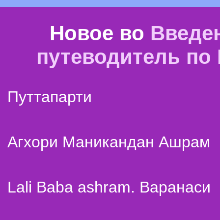
Новое во
Введе
путеводитель по
Путтапарти
Агхори Маникандан Ашрам
Lali Baba ashram. Варанаси