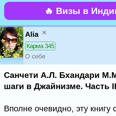
🔥 Визы в Инд
ж
Alia
Карма 345
О себе
Санчети А.Л. Бхандари М.
шаги в Джайнизме. Часть I
Вполне очевидно, эту книгу 