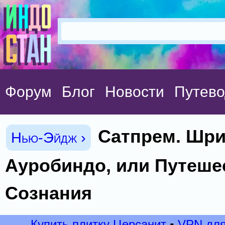
Форум
Блог
Новости
Путево
Сатпрем. Шр
Нью-Эйдж ›
Ауробиндо, или Путеше
Сознания
Купить плитку Церсанит
▪
VPN для