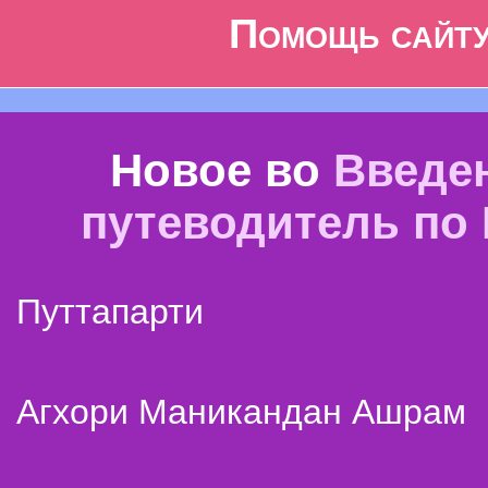
Помощь сайт
Новое во
Введе
путеводитель по
Путтапарти
Агхори Маникандан Ашрам