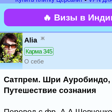
🔥 Визы в Инд
ж
Alia
Карма 345
О себе
Сатпрем. Шри Ауробиндо,
Путешествие сознания
Перевод с фр. А.А.Шевченко