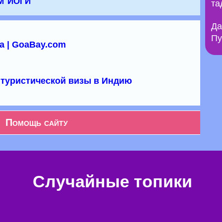
та
Да
Пу
а | GoaBay.com
туристической визы в Индию
Помощь сайту
Случайные топики