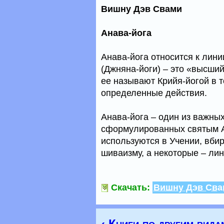
Вишну Дэв Свами
Анава-йога
Анава-йога относится к лин
(Джняна-йоги) – это «высши
ее называют Крийя-йогой в 
определенные действия.
Анава-йога – один из важны
сформулированных святым А
используются в Учении, вби
шиваизму, а некоторые – лин
Скачать:
Вишну Дэв Сва
‹ Книги по другим вида