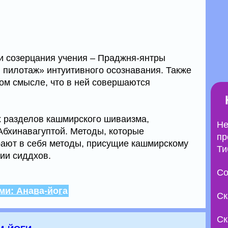
ии созерцания учения – Праджня-янтры
й пилотаж» интуитивного осознавания. Также
том смысле, что в ней совершаются
х разделов кашмирского шиваизма,
Не
бхинавагуптой. Методы, которые
пр
рают в себя методы, присущие кашмирскому
Ти
ии сиддхов.
Со
ми: Анава-йога
Ск
Ск
м йоги