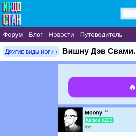
Форум
Блог
Новости
Путеводитель
Вишну Дэв Свами.
Другие виды йоги ›

м
Moony
Карма 5220
Кэп