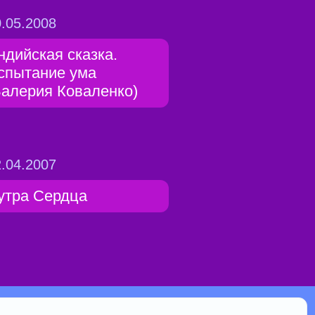
.05.2008
ндийская сказка.
спытание ума
Валерия Коваленко)
.04.2007
утра Сердца