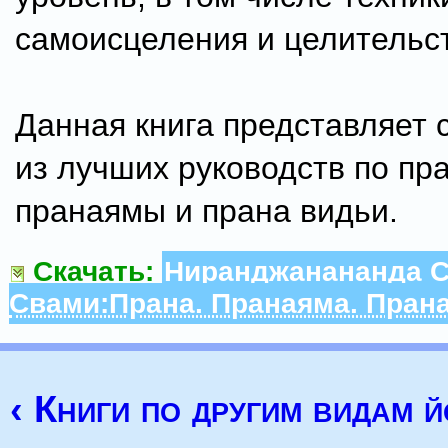
самоисцеления и целительст
Данная книга представляет 
из лучших руководств по пр
пранаямы и прана видьи.
Скачать:
Ниранджанананда С
Свами:Прана. Пранаяма. Пран
‹ Книги по другим видам й