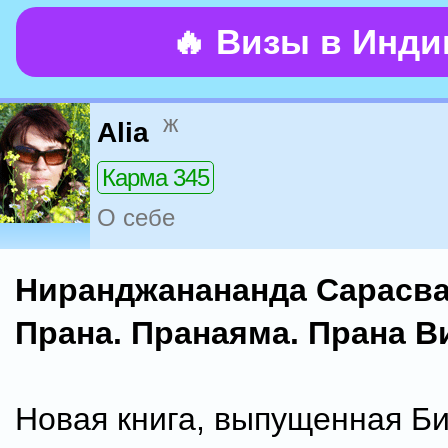
🔥 Визы в Инд
ж
Alia
Карма 345
О себе
Ниранджанананда Сарасва
Прана. Пранаяма. Прана В
Новая книга, выпущенная Б