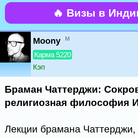
🔥 Визы в Инд
м
Moony
Карма 5220
Кэп
Браман Чаттерджи: Сокро
религиозная философия 
Лекции брамана Чаттерджи,