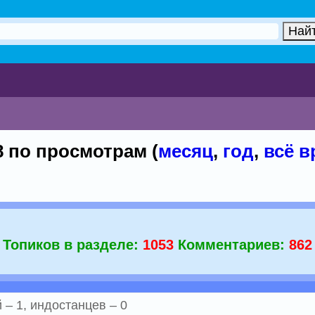
8 по просмотрам (
месяц
,
год
,
всё в
Топиков в разделе:
1053
Комментариев:
862
– 1, индостанцев – 0