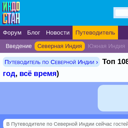
Форум
Блог
Новости
Путеводитель
Введение
Северная Индия
Южная Индия
Топ 10
Путеводитель по Северной Индии ›
год
,
всё время
)
В Путеводителе по Северной Индии сейчас гостей 